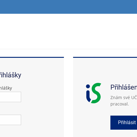
řihlášky
Přihláše
hlášky
Znám své UČO
pracoval.
Přihlásit