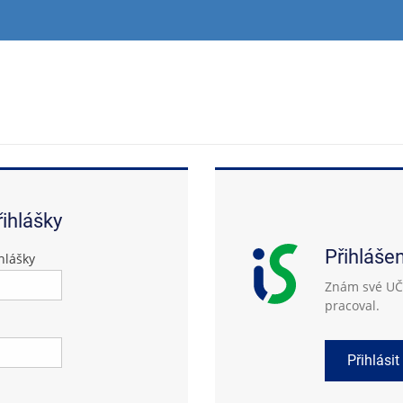
řihlášky
Přihláše
hlášky
Znám své UČO
pracoval.
Přihlásit