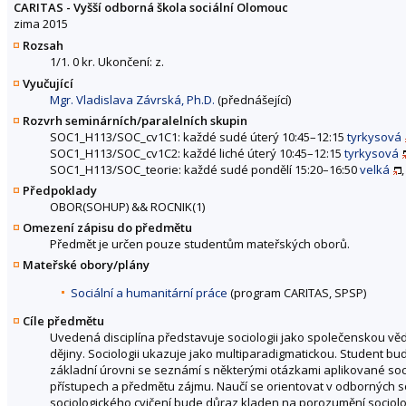
CARITAS - Vyšší odborná škola sociální Olomouc
zima 2015
Rozsah
1/1. 0 kr. Ukončení: z.
Vyučující
Mgr. Vladislava Závrská, Ph.D.
(přednášející)
Rozvrh seminárních/paralelních skupin
SOC1_H113/SOC_cv1C1: každé sudé úterý 10:45–12:15
tyrkysová
SOC1_H113/SOC_cv1C2: každé liché úterý 10:45–12:15
tyrkysová
SOC1_H113/SOC_teorie: každé sudé pondělí 15:20–16:50
velká
Předpoklady
OBOR(SOHUP) && ROCNIK(1)
Omezení zápisu do předmětu
Předmět je určen pouze studentům mateřských oborů.
Mateřské obory/plány
Sociální a humanitární práce
(program CARITAS, SPSP)
Cíle předmětu
Uvedená disciplína představuje sociologii jako společenskou vědu,
dějiny. Sociologii ukazuje jako multiparadigmatickou. Student bu
základní úrovni se seznámí s některými otázkami aplikované soci
přístupech a předmětu zájmu. Naučí se orientovat v odborných s
sociologického cvičení bude důraz kladen na porozumění sociol