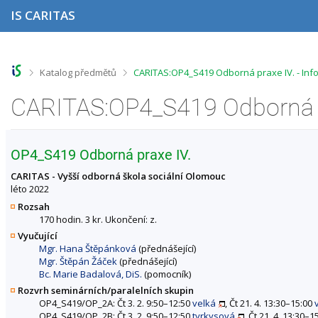
P
P
P
P
IS CARITAS
ř
ř
ř
ř
e
e
e
e
s
s
s
s
k
k
k
k
o
o
o
o
>
>
Katalog předmětů
CARITAS:OP4_S419 Odborná praxe IV. - In
č
č
č
č
i
i
i
i
CARITAS:OP4_S419 Odborná pr
t
t
t
t
n
n
n
n
a
a
a
a
h
h
o
p
OP4_S419 Odborná praxe IV.
o
l
b
a
r
a
s
t
CARITAS - Vyšší odborná škola sociální Olomouc
n
v
a
i
léto 2022
í
i
h
č
Rozsah
l
č
k
170 hodin. 3 kr. Ukončení: z.
i
k
u
Vyučující
š
u
Mgr. Hana Štěpánková
(přednášející)
t
Mgr. Štěpán Žáček
(přednášející)
u
Bc. Marie Badalová, DiS.
(pomocník)
Rozvrh seminárních/paralelních skupin
OP4_S419/OP_2A: Čt 3. 2. 9:50–12:50
velká
, Čt 21. 4. 13:30–15:00
OP4_S419/OP_2B: Čt 3. 2. 9:50–12:50
tyrkysová
, Čt 21. 4. 13:30–