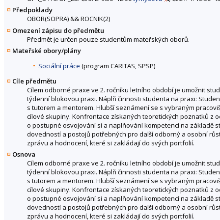
Předpoklady
OBOR(SOPRA) && ROCNIK(2)
Omezení zápisu do předmětu
Předmět je určen pouze studentům mateřských oborů.
Mateřské obory/plány
Sociální práce
(program CARITAS, SPSP)
Cíle předmětu
Cílem odborné praxe ve 2. ročníku letního období je umožnit stud
týdenní blokovou praxi. Náplň činnosti studenta na praxi: Studenti
s tutorem a mentorem. Hlubší seznámení se s vybraným pracoviš
cílové skupiny. Konfrontace získaných teoretických poznatků z o
o postupné osvojování si a naplňování kompetencí na základě st
dovedností a postojů potřebných pro další odborný a osobní růst. 
zprávu a hodnocení, které si zakládají do svých portfolií.
Osnova
Cílem odborné praxe ve 2. ročníku letního období je umožnit stud
týdenní blokovou praxi. Náplň činnosti studenta na praxi: Studenti
s tutorem a mentorem. Hlubší seznámení se s vybraným pracoviš
cílové skupiny. Konfrontace získaných teoretických poznatků z o
o postupné osvojování si a naplňování kompetencí na základě st
dovedností a postojů potřebných pro další odborný a osobní růst. 
zprávu a hodnocení, které si zakládají do svých portfolií.