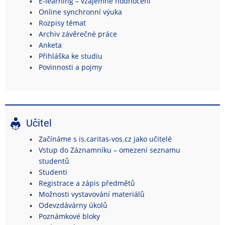
E-learning – vzájemné hodnocení
Online synchronní výuka
Rozpisy témat
Archiv závěrečné práce
Anketa
Přihláška ke studiu
Povinnosti a pojmy
Učitel
Začínáme s is.caritas-vos.cz jako učitelé
Vstup do Záznamníku – omezení seznamu
studentů
Studenti
Registrace a zápis předmětů
Možnosti vystavování materiálů
Odevzdávárny úkolů
Poznámkové bloky