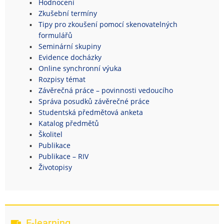
Hodnocení
Zkušební termíny
Tipy pro zkoušení pomocí skenovatelných
formulářů
Seminární skupiny
Evidence docházky
Online synchronní výuka
Rozpisy témat
Závěrečná práce – povinnosti vedoucího
Správa posudků závěrečné práce
Studentská předmětová anketa
Katalog předmětů
Školitel
Publikace
Publikace – RIV
Životopisy
E-learning