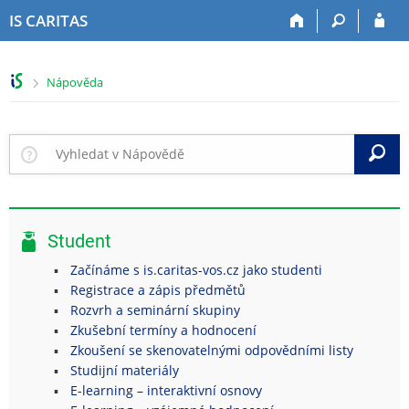
P
P
P
P
IS CARITAS
ř
ř
ř
ř
e
e
e
e
s
s
s
s
>
Nápověda
k
k
k
k
o
o
o
o
č
č
č
č
i
i
i
i
V
t
t
t
t
n
n
n
n
a
a
a
a
h
h
o
p
Student
o
l
b
a
r
a
s
t
Začínáme s is.caritas-vos.cz jako studenti
n
v
a
i
Registrace a zápis předmětů
í
i
h
č
Rozvrh a seminární skupiny
l
č
k
Zkušební termíny a hodnocení
i
k
u
Zkoušení se skenovatelnými odpovědními listy
š
u
Studijní materiály
t
E-learning – interaktivní osnovy
u