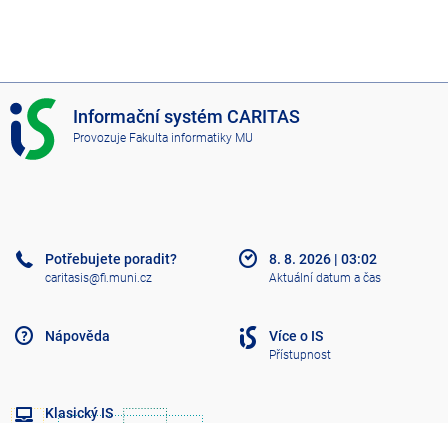
I
Informační systém CARITAS
S
Provozuje
Fakulta informatiky MU
C
A
R
I
T
A
Potřebujete poradit?
8. 8. 2026
|
03:02
S
caritasis@fi.muni.cz
Aktuální datum a čas
Nápověda
Více o IS
Přístupnost
Klasický IS