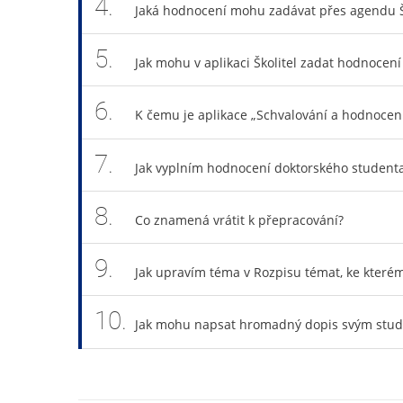
4.
Jaká hodnocení mohu zadávat přes agendu Š
5.
Jak mohu v aplikaci Školitel zadat hodnocení
6.
K čemu je aplikace „Schvalování a hodnocení 
7.
Jak vyplním hodnocení doktorského student
8.
Co znamená vrátit k přepracování?
9.
Jak upravím téma v Rozpisu témat, ke které
10.
Jak mohu napsat hromadný dopis svým stu