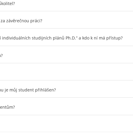
kolitel?
 za závěrečnou práci?
individuálních studijních plánů Ph.D.“ a kdo k ní má přístup?
a?
mu je můj student přihlášen?
dentům?