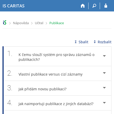
P
P
P
P
IS CARITAS
ř
ř
ř
ř
e
e
e
e
s
s
s
s
>
>
>
Nápověda
Učitel
Publikace
k
k
k
k
o
o
o
o
č
č
č
č
i
i
i
i
Sbalit
Rozbalit
t
t
t
t
n
n
n
n
1.
K čemu slouží systém pro správu záznamů o
a
a
a
a
publikacích?
h
h
o
p
o
l
b
a
2.
r
a
s
t
Vlastní publikace versus cizí záznamy
n
v
a
i
í
i
h
č
3.
l
č
k
Jak přidám novou publikaci?
i
k
u
š
u
4.
Jak naimportuji publikace z jiných databází?
t
u