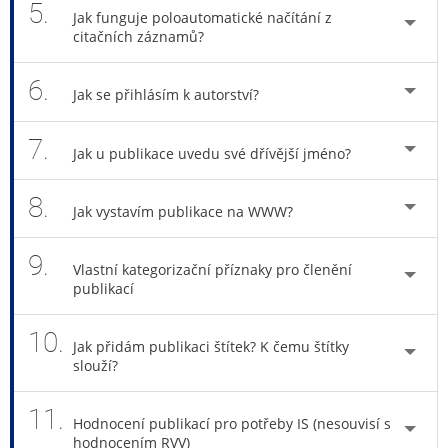
5.
Jak funguje poloautomatické načítání z
citačních záznamů?
6.
Jak se přihlásím k autorství?
7.
Jak u publikace uvedu své dřívější jméno?
8.
Jak vystavím publikace na WWW?
9.
Vlastní kategorizační příznaky pro členění
publikací
10.
Jak přidám publikaci štítek? K čemu štítky
slouží?
11.
Hodnocení publikací pro potřeby IS (nesouvisí s
hodnocením RVV)