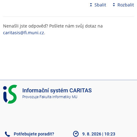
Sbalit
Rozbalit
Nenašli jste odpověď? Pošlete nám svůj dotaz na
caritasis@fi.muni.cz
.
I
Informační systém CARITAS
S
Provozuje
Fakulta informatiky MU
C
A
R
I
T
A
Potřebujete poradit?
9. 8. 2026
|
10:23