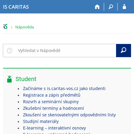
P
P
P
P
IS CARITAS
ř
ř
ř
ř
e
e
e
e
s
s
s
s
>
Nápověda
k
k
k
k
o
o
o
o
č
č
č
č
i
i
i
i
V
t
t
t
t
n
n
n
n
a
a
a
a
h
h
o
p
Student
o
l
b
a
r
a
s
t
Začínáme s is.caritas-vos.cz jako studenti
n
v
a
i
Registrace a zápis předmětů
í
i
h
č
Rozvrh a seminární skupiny
l
č
k
Zkušební termíny a hodnocení
i
k
u
Zkoušení se skenovatelnými odpovědními listy
š
u
Studijní materiály
t
E-learning – interaktivní osnovy
u