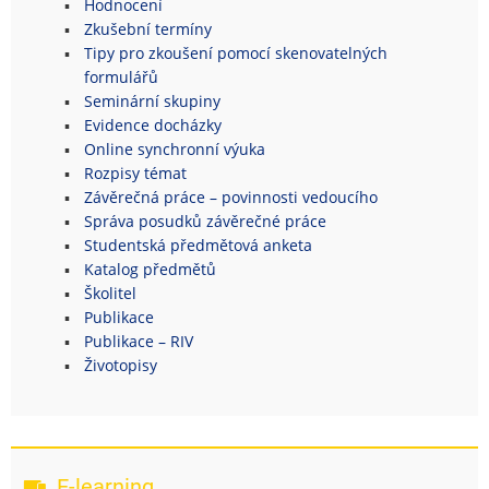
Hodnocení
Zkušební termíny
Tipy pro zkoušení pomocí skenovatelných
formulářů
Seminární skupiny
Evidence docházky
Online synchronní výuka
Rozpisy témat
Závěrečná práce – povinnosti vedoucího
Správa posudků závěrečné práce
Studentská předmětová anketa
Katalog předmětů
Školitel
Publikace
Publikace – RIV
Životopisy
E-learning