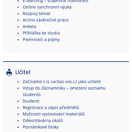
E-learning – vzájemné hodnocení
Online synchronní výuka
Rozpisy témat
Archiv závěrečné práce
Anketa
Přihláška ke studiu
Povinnosti a pojmy
Učitel
Začínáme s is.caritas-vos.cz jako učitelé
Vstup do Záznamníku – omezení seznamu
studentů
Studenti
Registrace a zápis předmětů
Možnosti vystavování materiálů
Odevzdávárny úkolů
Poznámkové bloky