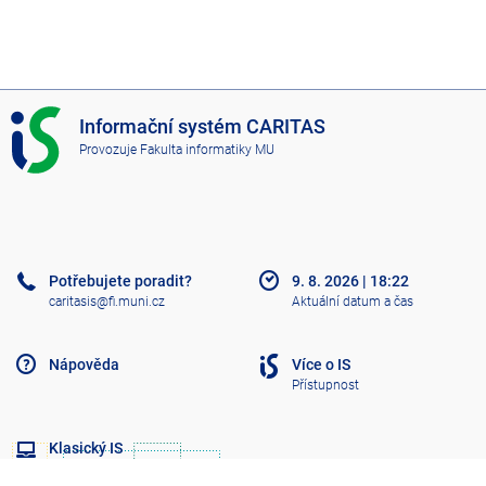
I
Informační systém CARITAS
S
Provozuje
Fakulta informatiky MU
C
A
R
I
T
A
Potřebujete poradit?
9. 8. 2026
|
18:22
S
caritasis@fi.muni.cz
Aktuální datum a čas
Nápověda
Více o IS
Přístupnost
Klasický IS