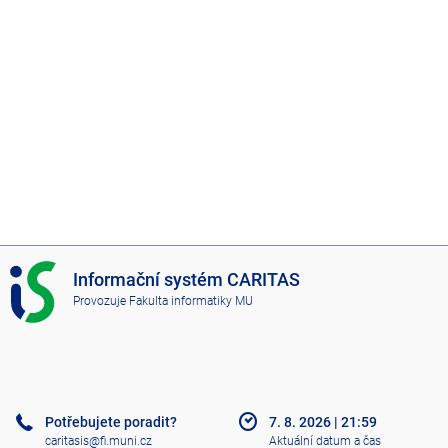
I
Informační systém CARITAS
S
Provozuje
Fakulta informatiky MU
C
A
R
I
T
A
Potřebujete poradit?
7. 8. 2026
|
21:59
S
caritasis@fi.muni.cz
Aktuální datum a čas