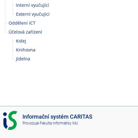
-
Interní vyučující
V
Externí vyučující
Oddělení ICT
y
Účelová zařízení
š
Kolej
š
Knihovna
Jídelna
í
o
d
b
I
o
Informační systém CARITAS
S
Provozuje
Fakulta informatiky MU
C
r
A