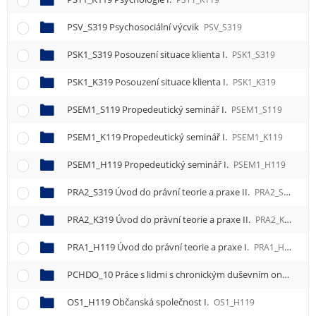
PSV_S319 Psychosociální výcvik
PSV_S319
PSK1_S319 Posouzení situace klienta I.
PSK1_S319
PSK1_K319 Posouzení situace klienta I.
PSK1_K319
PSEM1_S119 Propedeutický seminář I.
PSEM1_S119
PSEM1_K119 Propedeutický seminář I.
PSEM1_K119
PSEM1_H119 Propedeutický seminář I.
PSEM1_H119
PRA2_S319 Úvod do právní teorie a praxe II.
PRA2_S319
PRA2_K319 Úvod do právní teorie a praxe II.
PRA2_K319
PRA1_H119 Úvod do právní teorie a praxe I.
PRA1_H119
PCHDO_10 Práce s lidmi s chronickým duševním onemocněním v kontextu SP
OS1_H119 Občanská společnost I.
OS1_H119