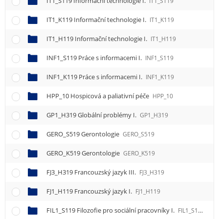
IT1_S119 Informační technologie I.
IT1_S119
IT1_K119 Informační technologie I.
IT1_K119
IT1_H119 Informační technologie I.
IT1_H119
INF1_S119 Práce s informacemi I.
INF1_S119
INF1_K119 Práce s informacemi I.
INF1_K119
HPP_10 Hospicová a paliativní péče
HPP_10
GP1_H319 Globální problémy I.
GP1_H319
GERO_S519 Gerontologie
GERO_S519
GERO_K519 Gerontologie
GERO_K519
FJ3_H319 Francouzský jazyk III.
FJ3_H319
FJ1_H119 Francouzský jazyk I.
FJ1_H119
FIL1_S119 Filozofie pro sociální pracovníky I.
FIL1_S119