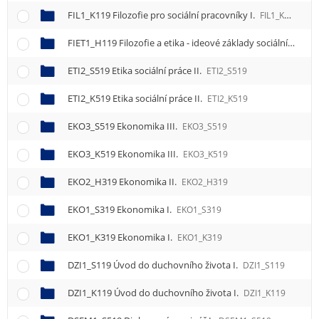
FIL1_K119 Filozofie pro sociální pracovníky I.
FIL1_K119
FIET1_H119 Filozofie a etika - ideové základy sociální a humanitární práce I.
ETI2_S519 Etika sociální práce II.
ETI2_S519
ETI2_K519 Etika sociální práce II.
ETI2_K519
EKO3_S519 Ekonomika III.
EKO3_S519
EKO3_K519 Ekonomika III.
EKO3_K519
EKO2_H319 Ekonomika II.
EKO2_H319
EKO1_S319 Ekonomika I.
EKO1_S319
EKO1_K319 Ekonomika I.
EKO1_K319
DZI1_S119 Úvod do duchovního života I.
DZI1_S119
DZI1_K119 Úvod do duchovního života I.
DZI1_K119