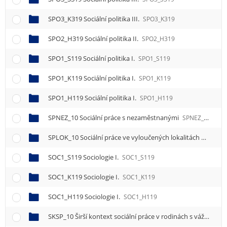
SPO3_K319 Sociální politika III.
SPO3_K319
SPO2_H319 Sociální politika II.
SPO2_H319
SPO1_S119 Sociální politika I.
SPO1_S119
SPO1_K119 Sociální politika I.
SPO1_K119
SPO1_H119 Sociální politika I.
SPO1_H119
SPNEZ_10 Sociální práce s nezaměstnanými
SPNEZ_10
SPLOK_10 Sociální práce ve vyloučených lokalitách
SPLOK_
SOC1_S119 Sociologie I.
SOC1_S119
SOC1_K119 Sociologie I.
SOC1_K119
SOC1_H119 Sociologie I.
SOC1_H119
SKSP_10 Širší kontext sociální práce v rodinách s vážně nemocnými a hospitalizovanými dětmi a mladými dospělými