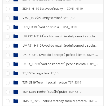
e
n
ZDN1_H119 Zdravotní nauky I.
ZDN1_H119
u
VYSE_10 Výzkumný seminář
VYSE_10
US1_H119 Úvod do studia I.
US1_H119
UMPS2_H319 Úvod do mezinárodní pomoci a spolupráce II.
UMPS1_H119 Úvod do mezinárodní pomoci a spolupráce I.
UKPK_S319 Úvod do konceptů péče o klienta
UKPK_S319
UKPK_K319 Úvod do konceptů péče o klienta
UKPK_K319
TT_10 Teologie těla
TT_10
TSP_S319 Terénní sociální práce
TSP_S319
TSP_K319 Terénní sociální práce
TSP_K319
TMSP5_S519 Teorie a metody sociální práce V.
TMSP5_S519