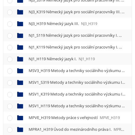
NJ3_S319 Německý jazyk pro sociální pracovníky III.
NJ3_S3
NJ3_K319 Německý jazyk pro sociální pracovníky III.
NJ3_K3
NJ3_H319 Německý jazyk III.
NJ3_H319
NJ1_S119 Německý jazyk pro sociální pracovníky I.
NJ1_S11
NJ1_K119 Německý jazyk pro sociální pracovníky I.
NJ1_K11
NJ1_H119 Německý jazyk I.
NJ1_H119
MSV3_H319 Metody a techniky sociálního výzkumu III.
MS
MSV1_S319 Metody a techniky sociálního výzkumu I.
MSV1
MSV1_K319 Metody a techniky sociálního výzkumu I.
MSV1
MSV1_H119 Metody a techniky sociálního výzkumu I.
MSV1
MPVE_H319 Metody práce s veřejností
MPVE_H319
MPRA1_H319 Úvod do mezinárodního práva I.
MPRA1_H319