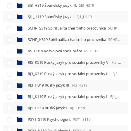
SJ3_H319 Španělský jazyk III.
SJ3_H319
SJ1_H119 Španělský jazyk I.
SJ1_H119
SCHP_S319 Spiritualita charitního pracovníka
SCHP_S319
SCHP_K319 Spiritualita charitního pracovníka
SCHP_K319
RS_H319 Rozvojová spolupráce
RS_H319
RJ5_K519 Ruský jazyk pro sociální pracovníky V.
RJ5_K519
RJ3_K319 Ruský jazyk pro sociální pracovníky III.
RJ3_K319
RJ3_H319 Ruský jazyk III.
RJ3_H319
RJ1_K119 Ruský jazyk pro sociální pracovníky I.
RJ1_K119
RJ1_H119 Ruský jazyk I.
RJ1_H119
PSY1_S119 Psychologie I.
PSY1_S119
PSY1_K119 Psychologie I.
PSY1_K119