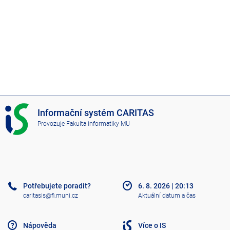
I
Informační systém CARITAS
S
Provozuje
Fakulta informatiky MU
C
A
R
I
T
A
Potřebujete poradit?
6. 8. 2026
|
20:13
S
caritasis@fi.muni.cz
Aktuální datum a čas
Nápověda
Více o IS