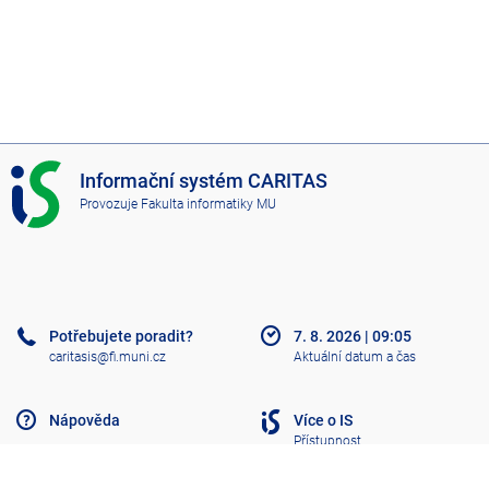
I
Informační systém CARITAS
S
Provozuje
Fakulta informatiky MU
C
A
R
I
T
A
Potřebujete poradit?
7. 8. 2026
|
09:05
S
caritasis@fi.muni.cz
Aktuální datum a čas
Nápověda
Více o IS
Přístupnost