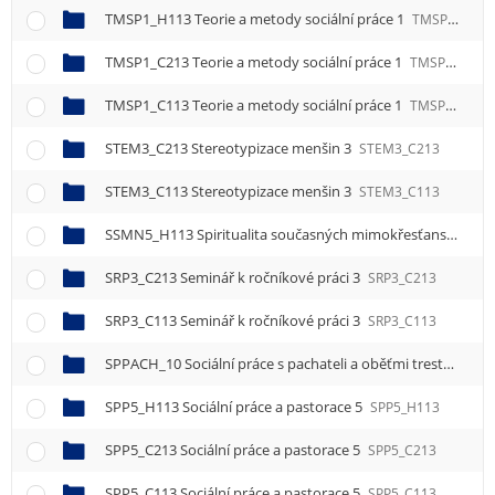
TMSP1_H113 Teorie a metody sociální práce 1
TMSP1_H113
TMSP1_C213 Teorie a metody sociální práce 1
TMSP1_C213
TMSP1_C113 Teorie a metody sociální práce 1
TMSP1_C113
STEM3_C213 Stereotypizace menšin 3
STEM3_C213
STEM3_C113 Stereotypizace menšin 3
STEM3_C113
SSMN5_H113 Spiritualita současných mimokřesťanských náboženství 5
SRP3_C213 Seminář k ročníkové práci 3
SRP3_C213
SRP3_C113 Seminář k ročníkové práci 3
SRP3_C113
SPPACH_10 Sociální práce s pachateli a oběťmi trestných činů v kontextu výkonu alternativních trestů
SPP5_H113 Sociální práce a pastorace 5
SPP5_H113
SPP5_C213 Sociální práce a pastorace 5
SPP5_C213
SPP5_C113 Sociální práce a pastorace 5
SPP5_C113