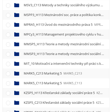
MSV3_C113 Metody a techniky sociálního výzkumu 3
MSV3
MSPP3_H113 Mezinárodní soc. práce a politika konkrétních zemí 3
MPRA5_H113 Úvod do mezinárodního práva 5
MPRA5_H113
MPCy3_H113 Management projektového cyklu v humanitární pomoci 3
MMSP5_H113 Teorie a metody mezinárodní sociální práce 5
MMSP3_H113 Teorie a metody mezinárodní sociální práce 3
MIT_10 Motivační a intervenční techniky při práci s klientem
MARK5_C213 Marketing 5
MARK5_C213
MARK5_C113 Marketing 5
MARK5_C113
KZSP5_H113 Křesťanské základy sociální práce 5
KZSP5_H113
KZSP5_C213 Křesťanské základy sociální práce 5
KZSP5_C213