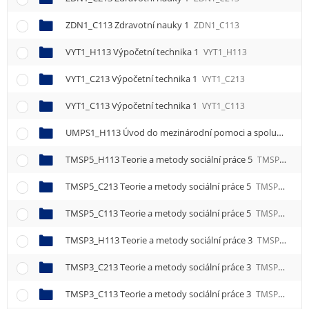
e
n
ZDN1_C113 Zdravotní nauky 1
ZDN1_C113
u
VYT1_H113 Výpočetní technika 1
VYT1_H113
VYT1_C213 Výpočetní technika 1
VYT1_C213
VYT1_C113 Výpočetní technika 1
VYT1_C113
UMPS1_H113 Úvod do mezinárodní pomoci a spolupráce 1
TMSP5_H113 Teorie a metody sociální práce 5
TMSP5_H113
TMSP5_C213 Teorie a metody sociální práce 5
TMSP5_C213
TMSP5_C113 Teorie a metody sociální práce 5
TMSP5_C113
TMSP3_H113 Teorie a metody sociální práce 3
TMSP3_H113
TMSP3_C213 Teorie a metody sociální práce 3
TMSP3_C213
TMSP3_C113 Teorie a metody sociální práce 3
TMSP3_C113