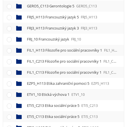
GERO5_C113 Gerontologie 5
GERO5_C113
FRJ5_H113 Francouzský jazyk 5
FRJ5_H113
FRJ3_H113 Francouzský jazyk 3
FRJ3_H113
FRJ_10 Francouzský jazyk
FRJ_10
FIL1_H113 Filozofie pro sociální pracovníky 1
FIL1_H113
FIL1_C213 Filozofie pro sociální pracovníky 1
FIL1_C213
FIL1_C113 Filozofie pro sociální pracovníky 1
FIL1_C113
EZP5_H113 Etika zahraniční pomoci 5
EZP5_H113
ETV1_10 Etická výchova 1
ETV1_10
ETI5_C213 Etika sociální práce 5
ETI5_C213
ETI5_C113 Etika sociální práce 5
ETI5_C113