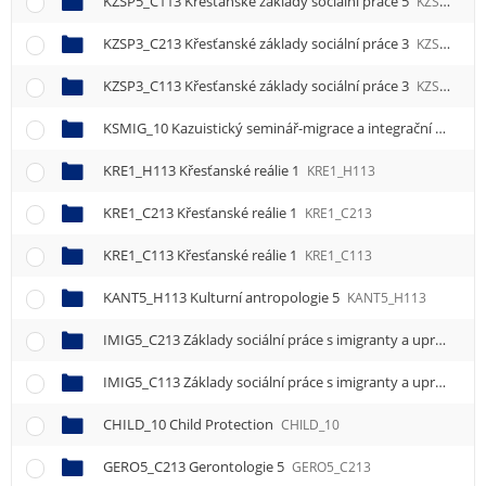
KZSP5_C113 Křesťanské základy sociální práce 5
KZSP5_C113
KZSP3_C213 Křesťanské základy sociální práce 3
KZSP3_C213
KZSP3_C113 Křesťanské základy sociální práce 3
KZSP3_C113
KSMIG_10 Kazuistický seminář-migrace a integrační proces na území ČR v praxi
KRE1_H113 Křesťanské reálie 1
KRE1_H113
KRE1_C213 Křesťanské reálie 1
KRE1_C213
KRE1_C113 Křesťanské reálie 1
KRE1_C113
KANT5_H113 Kulturní antropologie 5
KANT5_H113
IMIG5_C213 Základy sociální práce s imigranty a uprchlíky 5
IMIG5_C113 Základy sociální práce s imigranty a uprchlíky 5
CHILD_10 Child Protection
CHILD_10
GERO5_C213 Gerontologie 5
GERO5_C213