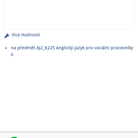
e
n
u
Více možností
na předmět AJ2_K225 Anglický jazyk pro sociální pracovníky
II.