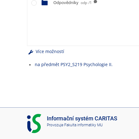
e
Odpovědníky
odp
/1
n
u
Více možností
na předmět PSY2_S219 Psychologie II.
I
Informační systém CARITAS
S
Provozuje
Fakulta informatiky MU
C
A