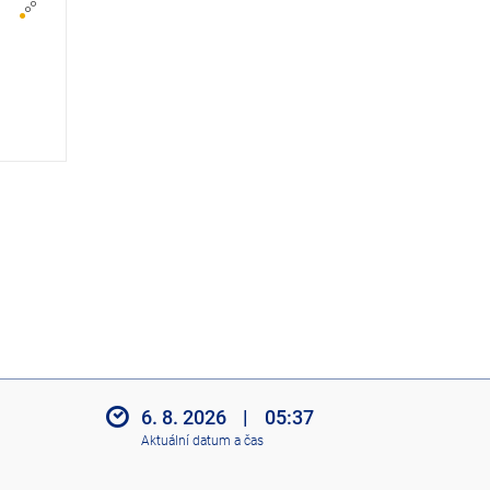
z
i
t
i
k
o
n
y
6. 8. 2026
|
05:37
Aktuální datum a čas