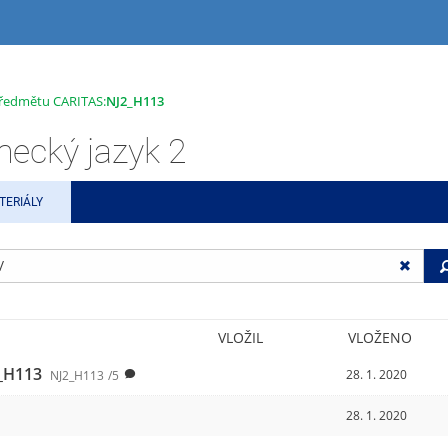
 předmětu CARITAS:
NJ2_H113
cký jazyk 2
TERIÁLY
VLOŽIL
VLOŽENO
_H113
28. 1. 2020
NJ2_H113
/5
28. 1. 2020