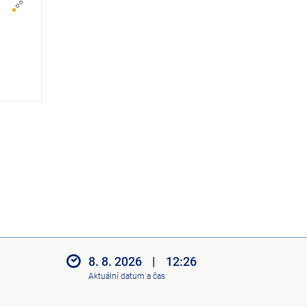
z
i
t
i
k
o
n
y
8. 8. 2026
|
12:26
Aktuální datum a čas