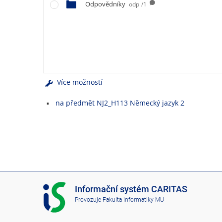
e
Odpovědníky
odp
/1
n
u
Více možností
na předmět NJ2_H113 Německý jazyk 2
I
Informační systém CARITAS
S
Provozuje
Fakulta informatiky MU
C
A