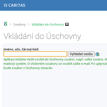
P
P
P
P
IS CARITAS
ř
ř
ř
ř
e
e
e
e
s
s
s
s
k
k
k
k
o
o
o
o
>
>
Soubory
Vkládání do Úschovny
č
č
č
č
i
i
i
i
Vkládání do Úschovny
t
t
t
t
n
n
n
n
a
a
a
a
Jméno, učo, čárový kód:
h
h
o
p
o
l
b
a
r
a
s
t
Aplikací můžete vložit osobě do Úschovny soubor, např. velký soubor, k
n
v
a
i
mailový systém. O vloženém souboru se osobě zašle e-mail. Po uplynut
í
i
h
č
bude soubor z Úschovny smazán.
l
č
k
i
k
u
š
u
t
u