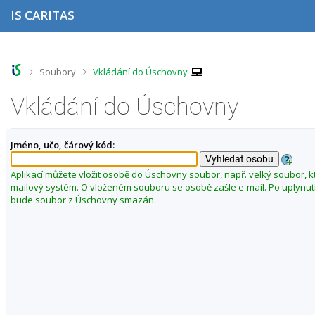
P
P
P
P
IS CARITAS
ř
ř
ř
ř
e
e
e
e
s
s
s
s
k
k
k
k
o
o
o
o
>
>
Soubory
Vkládání do Úschovny
č
č
č
č
i
i
i
i
Vkládání do Úschovny
t
t
t
t
n
n
n
n
a
a
a
a
Jméno, učo, čárový kód:
h
h
o
p
o
l
b
a
r
a
s
t
Aplikací můžete vložit osobě do Úschovny soubor, např. velký soubor, k
n
v
a
i
mailový systém. O vloženém souboru se osobě zašle e-mail. Po uplynut
í
i
h
č
bude soubor z Úschovny smazán.
l
č
k
i
k
u
š
u
t
u