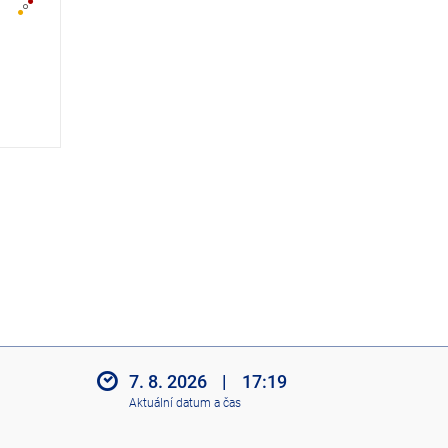
z
i
t
i
k
o
n
y
7. 8. 2026
|
17:19
Aktuální datum a čas