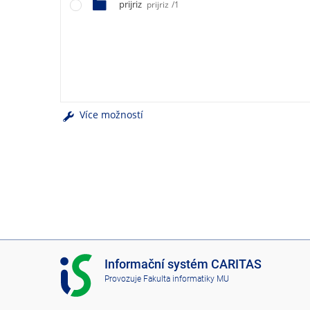
e
prijriz
prijriz
/1
n
u
Více možností
I
Informační systém CARITAS
S
Provozuje
Fakulta informatiky MU
C
A