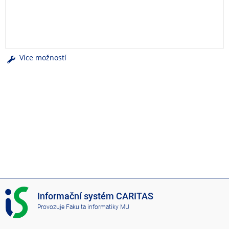
e
n
u
Více možností
I
Informační systém CARITAS
S
Provozuje
Fakulta informatiky MU
C
A