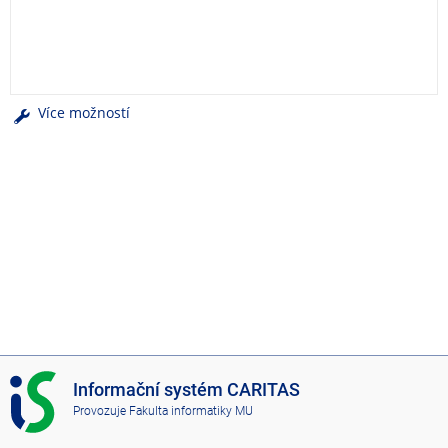
e
n
u
Více možností
I
Informační systém CARITAS
S
Provozuje
Fakulta informatiky MU
C
A