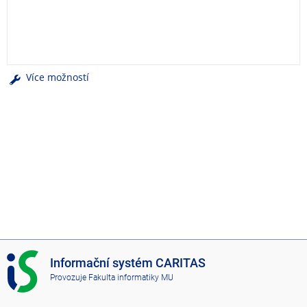
e
n
u
Více možností
I
Informační systém CARITAS
S
Provozuje
Fakulta informatiky MU
C
A