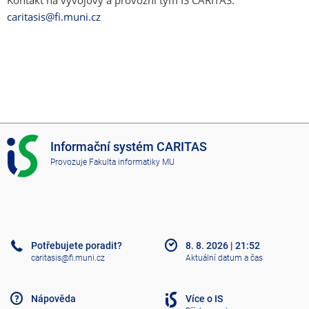
Kontakt na vývojový a provozní tým IS CARITAS:
caritasis@fi.muni.cz
I
Informační systém CARITAS
S
Provozuje
Fakulta informatiky MU
C
A
R
I
T
A
Potřebujete poradit?
8. 8. 2026
|
21:52
S
caritasis@fi.muni.cz
Aktuální datum a čas
Nápověda
Více o IS