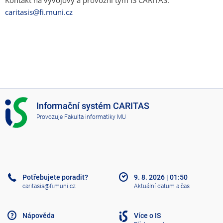
Kontakt na vývojový a provozní tým IS CARITAS:
caritasis@fi.muni.cz
I
Informační systém CARITAS
S
Provozuje
Fakulta informatiky MU
C
A
R
I
T
A
Potřebujete poradit?
9. 8. 2026
|
01:50
S
caritasis@fi.muni.cz
Aktuální datum a čas
Nápověda
Více o IS