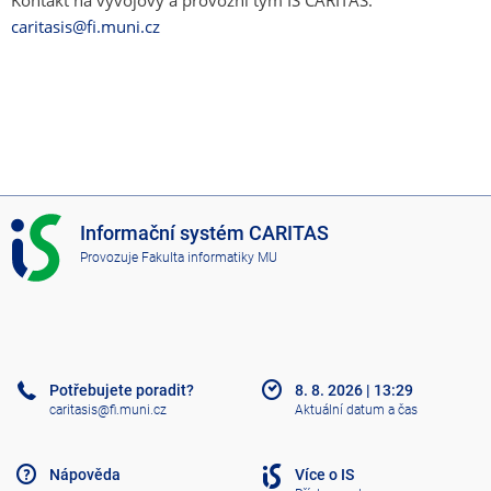
Kontakt na vývojový a provozní tým IS CARITAS:
caritasis@fi.muni.cz
I
Informační systém CARITAS
S
Provozuje
Fakulta informatiky MU
C
A
R
I
T
A
Potřebujete poradit?
8. 8. 2026
|
13:29
S
caritasis@fi.muni.cz
Aktuální datum a čas
Nápověda
Více o IS