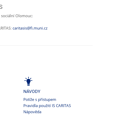
S
 sociální Olomouc:
ARITAS:
caritasis@fi.muni.cz
NÁVODY
Potíže s přístupem
Pravidla použití IS CARITAS
Nápověda