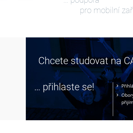
pro mobilní zař
Chcete studovat na 
… přihlaste se!
Přihl
Obory
přijí