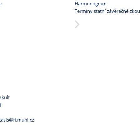
e
Harmonogram
Termíny státní závěrečné zko
akult
t
itasis@fi.muni.cz