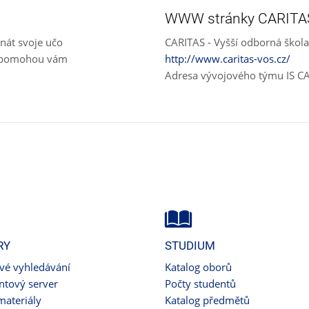
WWW stránky CARITA
nát svoje učo
CARITAS - Vyšší odborná škola
e, pomohou vám
http://www.caritas-vos.cz/
Adresa vývojového týmu IS C
RY
STUDIUM
ové vyhledávání
Katalog oborů
tový server
Počty studentů
materiály
Katalog předmětů