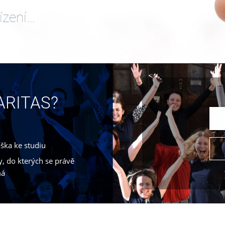
ízení…
CARITAS?
áška ke studiu
, do kterých se právě
má