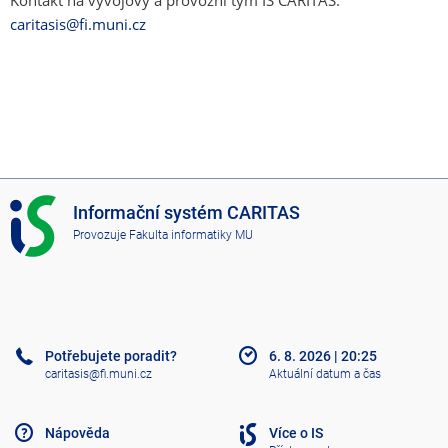
Kontakt na vývojový a provozní tým IS CARITAS:
caritasis@fi.muni.cz
I
Informační systém CARITAS
S
Provozuje
Fakulta informatiky MU
C
A
R
I
T
A
Potřebujete poradit?
6. 8. 2026
|
20:25
S
caritasis@fi.muni.cz
Aktuální datum a čas
Nápověda
Více o IS