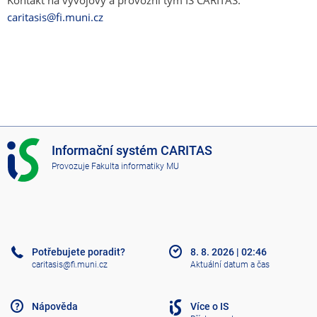
Kontakt na vývojový a provozní tým IS CARITAS:
caritasis@fi.muni.cz
I
Informační systém CARITAS
S
Provozuje
Fakulta informatiky MU
C
A
R
I
T
A
Potřebujete poradit?
8. 8. 2026
|
02:46
S
caritasis@fi.muni.cz
Aktuální datum a čas
Nápověda
Více o IS