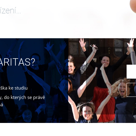
ízení…
CARITAS?
áška ke studiu
, do kterých se právě
má