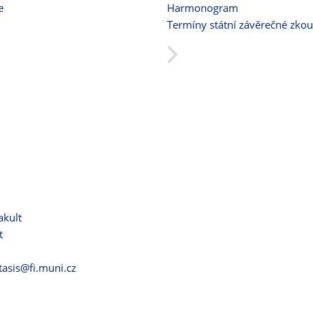
e
Harmonogram
Termíny státní závěrečné zko
akult
t
itasis@fi.muni.cz