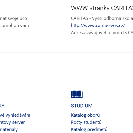
WWW stránky CARITA
nát svoje učo
CARITAS - Vyšší odborná škola
e, pomohou vám
http://www.caritas-vos.cz/
Adresa vývojového týmu IS C
RY
STUDIUM
ové vyhledávání
Katalog oborů
tový server
Počty studentů
materiály
Katalog předmětů