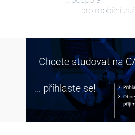
pro mobilní zař
Chcete studovat na 
… přihlaste se!
Přihl
Obory
přijí