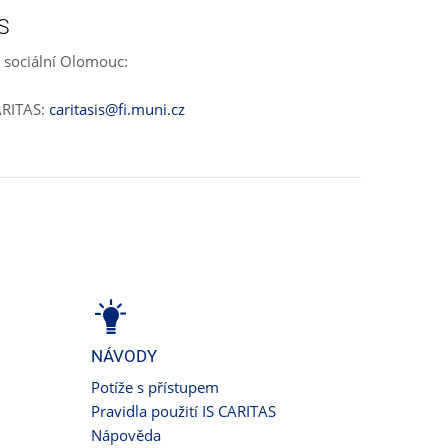
S
 sociální Olomouc:
ARITAS:
caritasis@fi.muni.cz
NÁVODY
Potíže s přístupem
Pravidla použití IS CARITAS
Nápověda